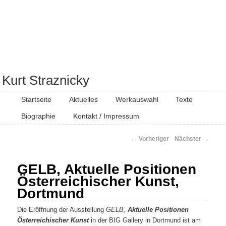
Kurt Straznicky
Hauptmenü
Startseite
Aktuelles
Werkauswahl
Texte
Zum primären Inhalt springen
Zum sekundären Inhalt springen
Biographie
Kontakt / Impressum
Beitragsnavigation
←
Vorheriger
Nächster
→
GELB, Aktuelle Positionen
Österreichischer Kunst,
Dortmund
Die Eröffnung der Ausstellung
GELB,
Aktuelle Positionen
Österreichischer Kunst
in der BIG Gallery in Dortmund ist am